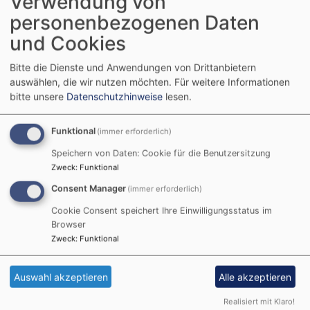
Verwendung von
personenbezogenen Daten
und Cookies
Startseite
Kirchengemeindeamt
Geschäftsleitung und
Sekretariat
Versicherungen
Bitte die Dienste und Anwendungen von Drittanbietern
auswählen, die wir nutzen möchten.
Für weitere Informationen
bitte unsere
Datenschutzhinweise
lesen.
Versicherungen
Funktional
(immer erforderlich)
Speichern von Daten: Cookie für die Benutzersitzung
Zweck
:
Funktional
Consent Manager
(immer erforderlich)
Cookie Consent speichert Ihre Einwilligungsstatus im
Browser
Zweck
:
Funktional
Auswahl akzeptieren
Alle akzeptieren
Monika Ernst
Realisiert mit Klaro!