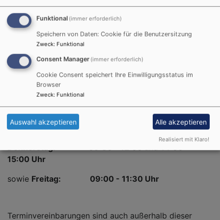
Kontakt
Tel.: 0951 95517-0
Funktional
(immer erforderlich)
Speichern von Daten: Cookie für die Benutzersitzung
Fax: 0951 95517-22
Zweck
:
Funktional
E-Mail:
kga.bamberg@elkb.de
Consent Manager
(immer erforderlich)
Cookie Consent speichert Ihre Einwilligungsstatus im
Browser
Zweck
:
Funktional
Unsere Bürozeiten sind
Montag - Mittwoch:
09:00 - 12:00
und
14:00 - 15:00
Auswahl akzeptieren
Alle akzeptieren
Uhr
Realisiert mit Klaro!
Donnerstag:
09:30 - 12:00
und
14:00 -
15:00 Uhr
sowie
Freitag:
09:00 - 11:30 Uhr
Terminvereinbarungen sind auch außerhalb dieser