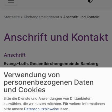
Startseite
Kirchengemeindeamt
Anschrift und Kontakt
Anschrift und Kontakt
Anschrift
Evang.-Luth. Gesamtkirchengemeinde Bamberg
Verwendung von
Kirchengemeindeamt
personenbezogenen Daten
Stephansplatz 5
und Cookies
96049 Bamberg
Bitte die Dienste und Anwendungen von Drittanbietern
auswählen, die wir nutzen möchten.
Für weitere Informationen
bitte unsere
Datenschutzhinweise
lesen.