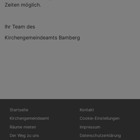
Zeiten möglich.
Ihr Team des
Kirchengemeindeamts Bamberg
Hauptnavigation
Fußbereichsmenü
Startseite
Kontakt
Kirchengemeindeamt
Cookie-Einstellungen
Räume mieten
Impressum
Der Weg zu uns
Datenschutzerklärung