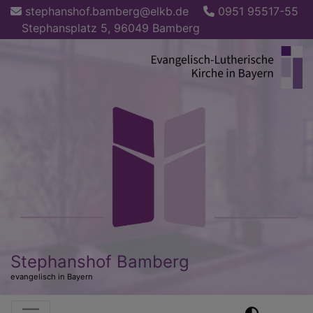
Direkt
stephanshof.bamberg@elkb.de
0951 95517-55
zum
Stephansplatz 5, 96049 Bamberg
Inhalt
Stephanshof Bamberg
evangelisch in Bayern
Hauptnavigation