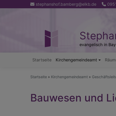
Direkt
stephanshof.bamberg@elkb.de
0951
zum
Inhalt
Stepha
evangelisch in Bay
Startseite
Kirchengemeindeamt
Räum
Hauptnavigation
Startseite
Kirchengemeindeamt
Geschäftsleit
Bauwesen und Li