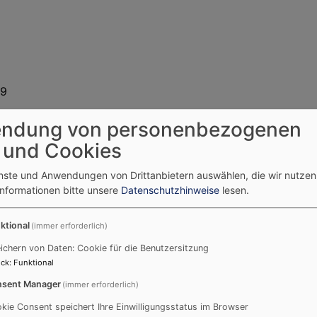
29
nlein@elkb.de
ndung von personenbezogenen
 und Cookies
enste und Anwendungen von Drittanbietern auswählen, die wir nutze
taatlich geprüfte Bautechnikerin
Informationen bitte unsere
Datenschutzhinweise
lesen.
ktional
(immer erforderlich)
ichern von Daten: Cookie für die Benutzersitzung
necke@elkb.de
ck
:
Funktional
sent Manager
(immer erforderlich)
kie Consent speichert Ihre Einwilligungsstatus im Browser