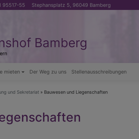
 95517-55
Stephansplatz 5, 96049 Bamberg
nshof Bamberg
ern
e mieten
Der Weg zu uns
Stellenausschreibungen
ung und Sekretariat
Bauwesen und Liegenschaften
egenschaften