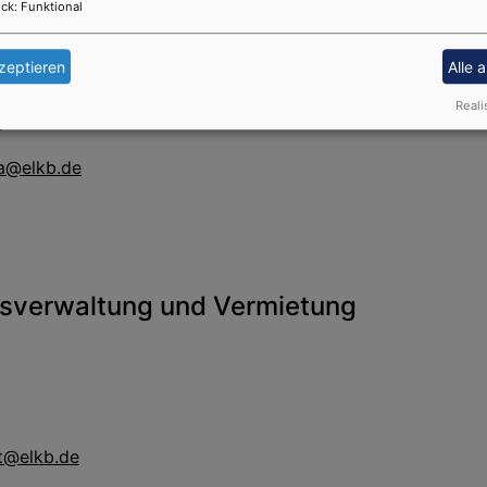
ck
:
Funktional
lich geprüfter Bautechniker
zeptieren
Alle 
Reali
2
a@elkb.de
tsverwaltung und Vermietung
t@elkb.de