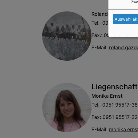
Zwe
Roland Gazda, Staat
Auswahl ak
Tel.: 0951 95517-31
Fax.: 0951 95517-2
E-Mail:
roland.gazd
Liegenschaf
Monika Ernst
Tel.: 0951 95517-38
Fax: 0951 95517-22
E-Mail:
monika.erns