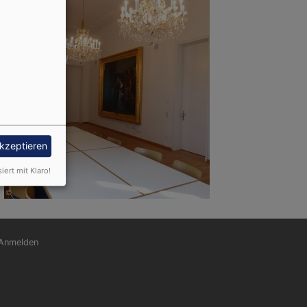
akzeptieren
siert mit Klaro!
nutzermenü
Anmelden