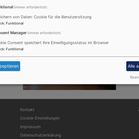
ktional
(immer erforderlich)
ichern von Daten: Cookie für die Benutzersitzung
ck
:
Funktional
sent Manager
(immer erforderlich)
kie Consent speichert Ihre Einwilligungsstatus im Browser
ck
:
Funktional
zeptieren
Alle 
Reali
Fußbereichsmenü
Be
Kontakt
Cookie-Einstellungen
Impressum
Datenschutzerklärung