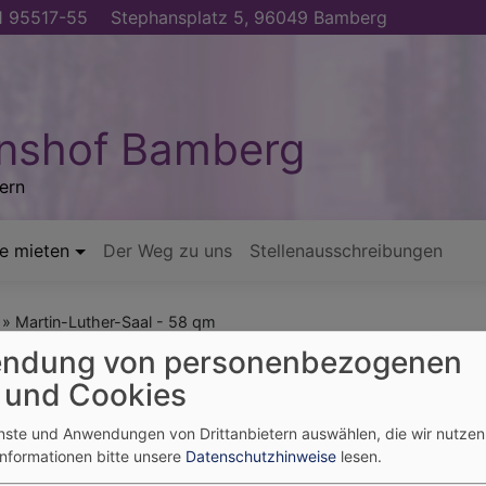
 95517-55
Stephansplatz 5, 96049 Bamberg
nshof Bamberg
ern
e mieten
Der Weg zu uns
Stellenausschreibungen
Martin-Luther-Saal - 58 qm
ndung von personenbezogenen
 und Cookies
al - 58 qm
enste und Anwendungen von Drittanbietern auswählen, die wir nutze
Informationen bitte unsere
Datenschutzhinweise
lesen.