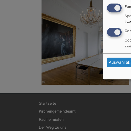
Fun
Spe
Zwe
Con
Coo
Zwe
Auswahl ak
Hauptnavigation
Startseite
Kirchengemeindeamt
Räume mieten
Der Weg zu uns